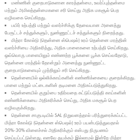
மண்ணின் குறைபாடுகளான காரத்தன்மை, உவர்ப்புத்தன்மை
மற்றும் அமிலத்தன்மைகளை சரி செய்து அதிக மகசூல் பெற
வழிவகை செய்கிறது.
பயிர் உற்பத்தி மற்றும் வளர்ச்சிக்கு தேவையான அனைத்து
பேரூட்டச் சத்துக்களும், நுண்ணூட்டச் சத்துக்களும் நிறைந்தது.
மித்ரா கோல்டு (தென்னை ஸ்பெஷல்) உரம் தென்னை மரத்தின்
வளர்ச்சியை அதிகரித்து, அதிக பாளைகளை உற்பத்தி செய்கிறது.
ஒவ்வொரு பாளையிலும் எண்ணற்ற பூக்களை பூக்க செய்வதோடு,
தென்னை மரத்தில் தோன்றும் அனைத்து நுண்ணூட்ட
குறைபாடுகளையும் முற்றிலும் சரி செய்கிறது.
தென்னையில் ஒல்லிக்காய்களின் எண்ணிக்கையை குறைக்கிறது.
பாளை மற்றும் மட்டைகளின் தடிமனை அதிகப்படுத்துகிறது.
தென்னையில் குறும்பை உதிர்வதை கட்டுப்படுத்தி காய்களின்
எண்ணிக்கையை அதிகரிக்கச் செய்து, அதிக மகசூல் பெற
வழிவகுக்கிறது.
தென்னை சாகுபடியில் SAL நிறுவனத்தால் பரிந்துரைக்கப்பட்ட
மித்ரா கோல்டு (தென்னை ஸ்பெஷல்) உரம் பயன்படுத்துவதால்
20%-30% விளைச்சல் அதிகரிக்கும் என்பது நிருபணம்
செய்யப்பட்டுள்ளது. எனவே தயக்கம் இல்லாமல் இன்றே மித்ரா