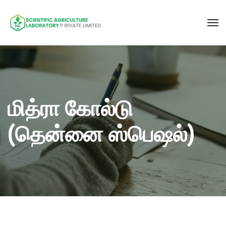
மித்ரா கோல்டு
(தென்னை ஸ்பெஷல்)